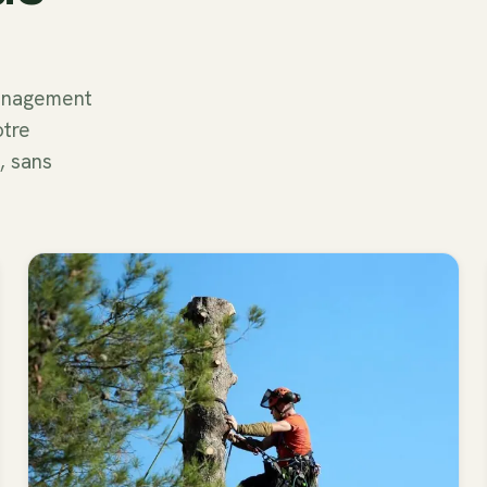
ménagement
otre
, sans