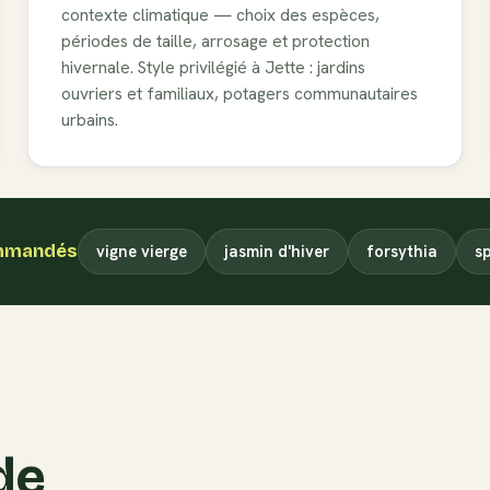
contexte climatique — choix des espèces,
périodes de taille, arrosage et protection
hivernale. Style privilégié à
Jette
:
jardins
ouvriers et familiaux, potagers communautaires
urbains
.
mmandés
vigne vierge
jasmin d'hiver
forsythia
s
de