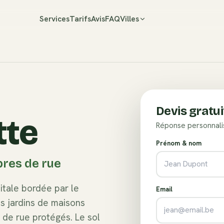
Services
Tarifs
Avis
FAQ
Villes
Devis gratui
tte
Réponse personnali
Prénom & nom
bres de rue
itale bordée par le
Email
s jardins de maisons
 de rue protégés. Le sol