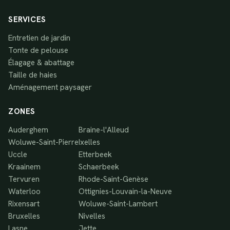
SERVICES
Entretien de jardin
Tonte de pelouse
Élagage & abattage
Taille de haies
Aménagement paysager
ZONES
Auderghem
Braine-l'Alleud
Woluwe-Saint-Pierre
Ixelles
Uccle
Etterbeek
Kraainem
Schaerbeek
Tervuren
Rhode-Saint-Genèse
Waterloo
Ottignies-Louvain-la-Neuve
Rixensart
Woluwe-Saint-Lambert
Bruxelles
Nivelles
Lasne
Jette