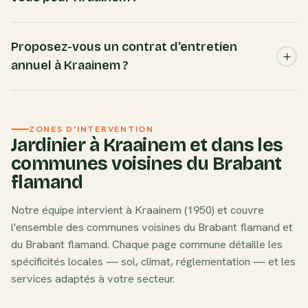
compte de ces caractéristiques pour adapter la fertilisation,
les amendements et le choix des espèces à planter.
Nous recommandons les espèces adaptées au sol
limoneux et au microclimat de Kraainem : charme, hêtre
Proposez-vous un contrat d'entretien
vert, troène, if. Ces essences sont robustes, peu
annuel à Kraainem ?
gourmandes en eau et s'intègrent naturellement dans le
paysage local du Brabant flamand.
Oui. Nos formules d'entretien annuel à Kraainem
comprennent tous les passages planifiés (tonte, taille,
ZONES D'INTERVENTION
désherbage, nettoyage saisonnier), un tarif préférentiel et
Jardinier à
Kraainem
et dans les
la même équipe à chaque visite. Idéal pour les jardins
communes voisines du
Brabant
résidentiels du Brabant flamand qui nécessitent un suivi
flamand
régulier.
Notre équipe intervient à
Kraainem
(
1950
) et couvre
l'ensemble des communes voisines du
Brabant flamand
et
du
Brabant flamand
. Chaque page commune détaille les
spécificités locales — sol, climat, réglementation — et les
services adaptés à votre secteur.