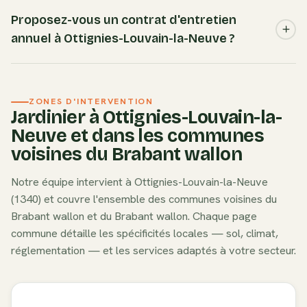
adapter la fertilisation, les amendements et le choix des
Nous recommandons les espèces adaptées au sol
espèces à planter.
limoneux et au microclimat de Ottignies-Louvain-la-Neuve :
Proposez-vous un contrat d'entretien
sureau noir, troène commun, fusain d'Europe, bourdaine.
annuel à Ottignies-Louvain-la-Neuve ?
Ces essences sont robustes, peu gourmandes en eau et
s'intègrent naturellement dans le paysage local du Brabant
Oui. Nos formules d'entretien annuel à Ottignies-Louvain-la-
wallon.
Neuve comprennent tous les passages planifiés (tonte,
ZONES D'INTERVENTION
taille, désherbage, nettoyage saisonnier), un tarif
Jardinier à
Ottignies-Louvain-la-
préférentiel et la même équipe à chaque visite. Idéal pour
Neuve
et dans les communes
les jardins résidentiels du Brabant wallon qui nécessitent un
voisines du
Brabant wallon
suivi régulier.
Notre équipe intervient à
Ottignies-Louvain-la-Neuve
(
1340
) et couvre l'ensemble des communes voisines du
Brabant wallon
et du
Brabant wallon
. Chaque page
commune détaille les spécificités locales — sol, climat,
réglementation — et les services adaptés à votre secteur.