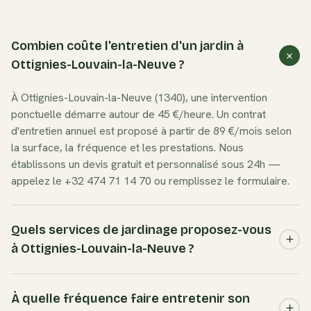
Combien coûte l'entretien d'un jardin à
Ottignies-Louvain-la-Neuve ?
À Ottignies-Louvain-la-Neuve (1340), une intervention
ponctuelle démarre autour de 45 €/heure. Un contrat
d'entretien annuel est proposé à partir de 89 €/mois selon
la surface, la fréquence et les prestations. Nous
établissons un devis gratuit et personnalisé sous 24h —
appelez le +32 474 71 14 70 ou remplissez le formulaire.
Quels services de jardinage proposez-vous
à Ottignies-Louvain-la-Neuve ?
Nous couvrons l'ensemble des besoins à Ottignies-Louvain-
la-Neuve : entretien de jardin complet, tonte de pelouse,
À quelle fréquence faire entretenir son