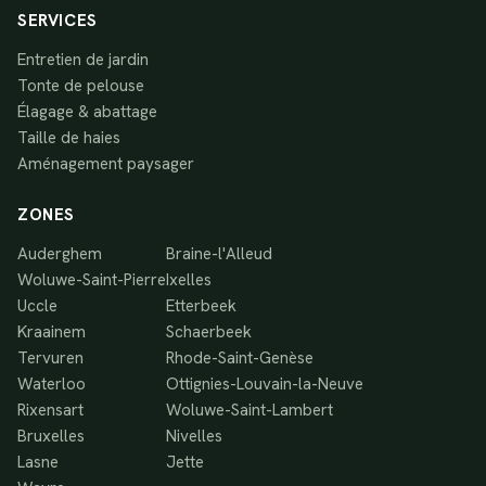
SERVICES
Entretien de jardin
Tonte de pelouse
Élagage & abattage
Taille de haies
Aménagement paysager
ZONES
Auderghem
Braine-l'Alleud
Woluwe-Saint-Pierre
Ixelles
Uccle
Etterbeek
Kraainem
Schaerbeek
Tervuren
Rhode-Saint-Genèse
Waterloo
Ottignies-Louvain-la-Neuve
Rixensart
Woluwe-Saint-Lambert
Bruxelles
Nivelles
Lasne
Jette