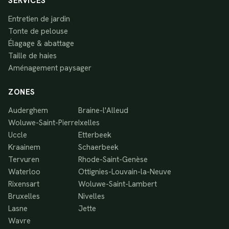
SERVICES
Entretien de jardin
Tonte de pelouse
Élagage & abattage
Taille de haies
Aménagement paysager
ZONES
Auderghem
Braine-l'Alleud
Woluwe-Saint-Pierre
Ixelles
Uccle
Etterbeek
Kraainem
Schaerbeek
Tervuren
Rhode-Saint-Genèse
Waterloo
Ottignies-Louvain-la-Neuve
Rixensart
Woluwe-Saint-Lambert
Bruxelles
Nivelles
Lasne
Jette
Wavre