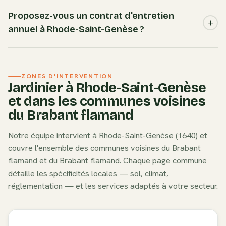
adapter la fertilisation, les amendements et le choix des
Nous recommandons les espèces adaptées au sol
espèces à planter.
sablonneux et au microclimat de Rhode-Saint-Genèse :
Proposez-vous un contrat d'entretien
rhododendron pontique, azalée mollis, bruyère callune,
annuel à Rhode-Saint-Genèse ?
genêt à balais. Ces essences sont robustes, peu
gourmandes en eau et s'intègrent naturellement dans le
Oui. Nos formules d'entretien annuel à Rhode-Saint-Genèse
paysage local du Brabant flamand.
comprennent tous les passages planifiés (tonte, taille,
ZONES D'INTERVENTION
désherbage, nettoyage saisonnier), un tarif préférentiel et
Jardinier à
Rhode-Saint-Genèse
la même équipe à chaque visite. Idéal pour les jardins
et dans les communes voisines
résidentiels du Brabant flamand qui nécessitent un suivi
du
Brabant flamand
régulier.
Notre équipe intervient à
Rhode-Saint-Genèse
(
1640
) et
couvre l'ensemble des communes voisines du
Brabant
flamand
et du
Brabant flamand
. Chaque page commune
détaille les spécificités locales — sol, climat,
réglementation — et les services adaptés à votre secteur.