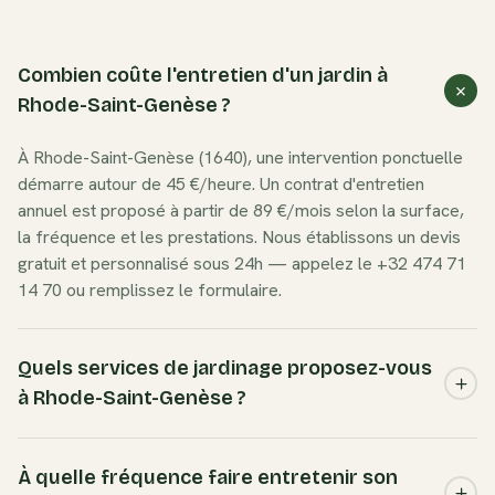
Combien coûte l'entretien d'un jardin à
Rhode-Saint-Genèse ?
À Rhode-Saint-Genèse (1640), une intervention ponctuelle
démarre autour de 45 €/heure. Un contrat d'entretien
annuel est proposé à partir de 89 €/mois selon la surface,
la fréquence et les prestations. Nous établissons un devis
gratuit et personnalisé sous 24h — appelez le +32 474 71
14 70 ou remplissez le formulaire.
Quels services de jardinage proposez-vous
à Rhode-Saint-Genèse ?
Nous couvrons l'ensemble des besoins à Rhode-Saint-
Genèse : entretien de jardin complet, tonte de pelouse,
À quelle fréquence faire entretenir son